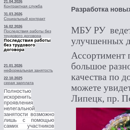
21.04.2026
Контрактная служба
Разработка новы
31.03.2026
Социальный контракт
16.02.2026
МБУ РУ ведет
Последствия работы без
трудового договора
улучшенных д
Последствия работы
без трудового
договора
Ассортимент 
большое разн
21.01.2026
неформальная занятость
качества по д
22.10.2025
серая зарплата
можете увидет
Полностью
Липецк, пр. П
искоренить
проявления
нелегальной
занятости возможно
лишь с помощью
самих участников