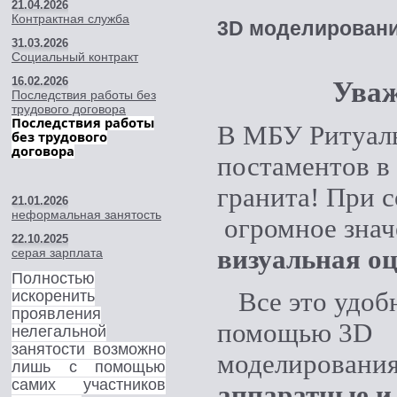
21.04.2026
Контрактная служба
3D моделировани
31.03.2026
Социальный контракт
16.02.2026
Уваж
Последствия работы без
трудового договора
Последствия работы
В МБУ Ритуаль
без трудового
договора
постаментов в
гранита! При 
21.01.2026
неформальная занятость
огромное знач
22.10.2025
визуальная о
серая зарплата
Полностью
искоренить
Все это удобн
проявления
помощью 3D
нелегальной
занятости возможно
моделирования
лишь с помощью
самих участников
аппаратные и