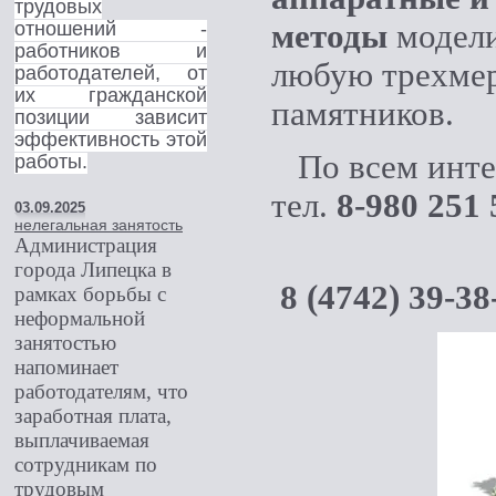
трудовых
отношений -
методы
модели
работников и
любую трехме
работодателей, от
их гражданской
памятников.
позиции зависит
эффективность этой
По всем инте
работы.
тел.
8-980 251
03.09.2025
нелегальная занятость
Администрация
города Липецка в
8 (4742) 39-3
рамках борьбы с
неформальной
занятостью
напоминает
работодателям, что
заработная плата,
выплачиваемая
сотрудникам по
трудовым